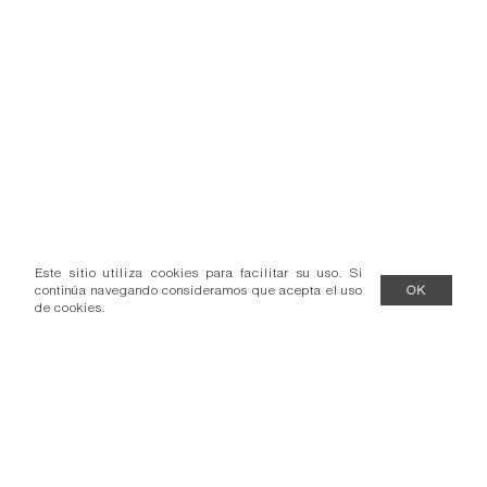
Este sitio utiliza cookies para facilitar su uso. Si
continúa navegando consideramos que acepta el uso
OK
de cookies.
Más información