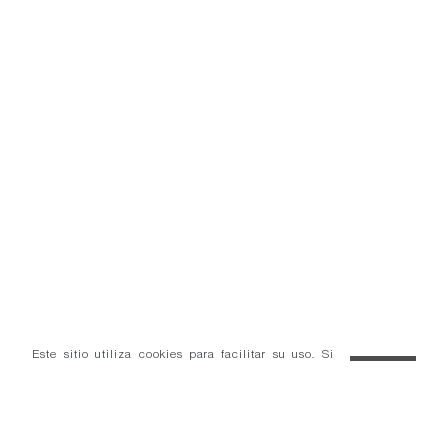
Este sitio utiliza cookies para facilitar su uso. Si
continúa navegando consideramos que acepta el uso
OK
de cookies.
Más información