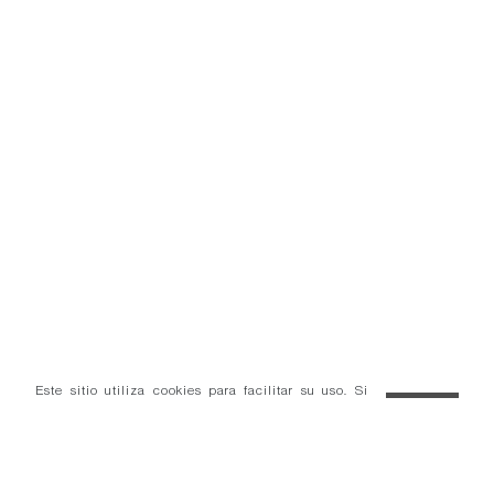
Este sitio utiliza cookies para facilitar su uso. Si
continúa navegando consideramos que acepta el uso
OK
de cookies.
Más información