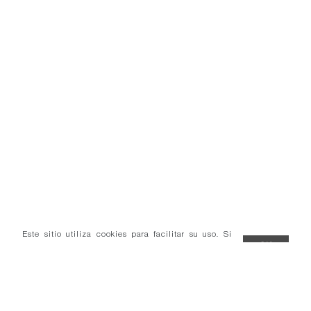
Este sitio utiliza cookies para facilitar su uso. Si
continúa navegando consideramos que acepta el uso
OK
de cookies.
Más información