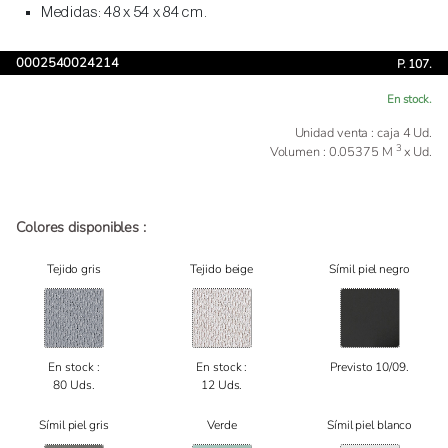
Medidas: 48 x 54 x 84 cm.
0002540024214
P. 107.
En stock.
Unidad venta : caja 4 Ud.
3
Volumen : 0.05375 M
x Ud.
Colores disponibles :
Tejido gris
Tejido beige
Símil piel negro
En stock :
En stock :
Previsto 10/09.
80 Uds.
12 Uds.
Símil piel gris
Verde
Símil piel blanco