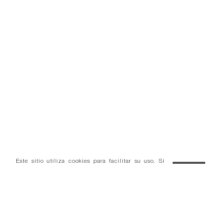
Este sitio utiliza cookies para facilitar su uso. Si
continúa navegando consideramos que acepta el uso
OK
de cookies.
Más información