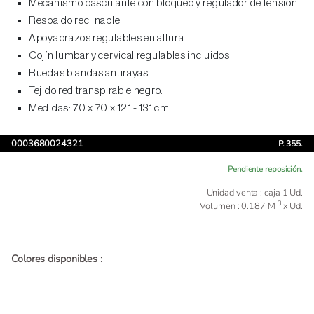
Mecanismo basculante con bloqueo y regulador de tensión.
Respaldo reclinable.
Apoyabrazos regulables en altura.
Cojín lumbar y cervical regulables incluidos.
Ruedas blandas antirayas.
Tejido red transpirable negro.
Medidas: 70 x 70 x 121 - 131 cm.
0003680024321
P. 355.
Pendiente reposición.
Unidad venta : caja 1 Ud.
3
Volumen : 0.187 M
x Ud.
Colores disponibles :