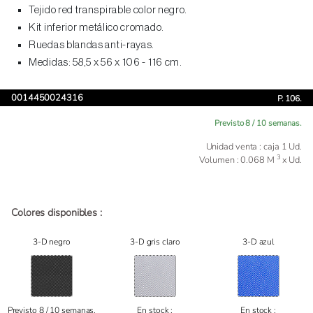
Tejido red transpirable color negro.
Kit inferior metálico cromado.
Ruedas blandas anti-rayas.
Medidas: 58,5 x 56 x 106 - 116 cm.
0014450024316
P. 106.
Previsto 8 / 10 semanas.
Unidad venta : caja 1 Ud.
3
Volumen : 0.068 M
x Ud.
Colores disponibles :
3-D negro
3-D gris claro
3-D azul
Previsto 8 / 10 semanas.
En stock :
En stock :