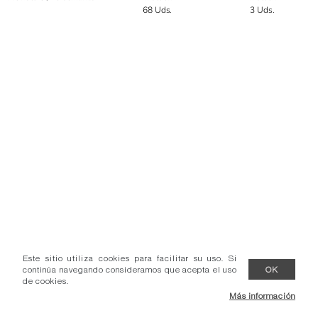
68 Uds.
3 Uds.
Este sitio utiliza cookies para facilitar su uso. Si
continúa navegando consideramos que acepta el uso
OK
de cookies.
Más información