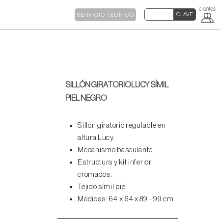
SERVICIO TÉCNICO
SILLÓN GIRATORIO LUCY SÍMIL
PIEL NEGRO
Sillón giratorio regulable en
altura Lucy.
Mecanismo basculante.
Estructura y kit inferior
cromados.
Tejido símil piel.
Medidas: 64 x 64 x 89 - 99 cm.