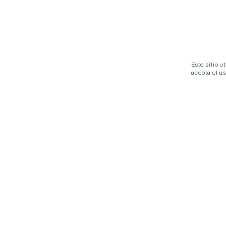
Este sitio u
acepta el u