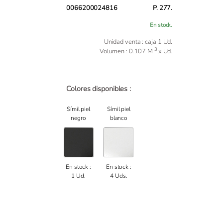
0066200024816
P. 277.
En stock.
Unidad venta : caja 1 Ud.
3
Volumen : 0.107 M
x Ud.
Colores disponibles :
Símil piel
Símil piel
negro
blanco
En stock :
En stock :
1 Ud.
4 Uds.