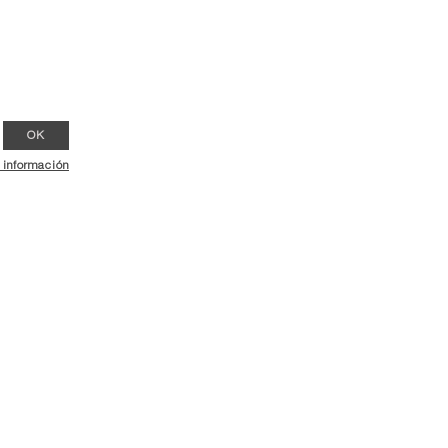
OK
 información