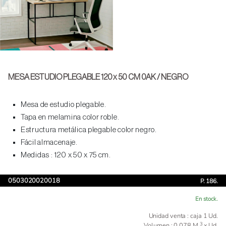
MESA ESTUDIO PLEGABLE 120 x 50 CM 0AK / NEGRO
Mesa de estudio plegable.
Tapa en melamina color roble.
Estructura metálica plegable color negro.
Fácil almacenaje.
Medidas : 120 x 50 x 75 cm.
0503020020018
P. 186.
En stock.
Unidad venta : caja 1 Ud.
3
Volumen : 0.078 M
x Ud.