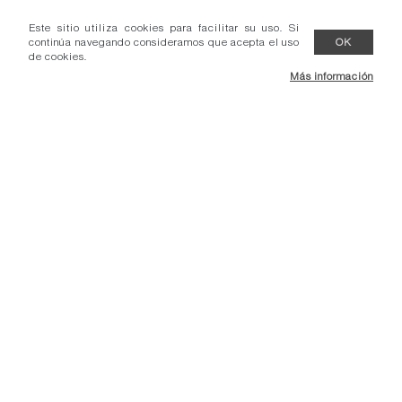
Este sitio utiliza cookies para facilitar su uso. Si
continúa navegando consideramos que acepta el uso
OK
de cookies.
Más información
- Condiciones venta.
- Comunicados.
- Contacto.
- Protección datos.
Adec Group.