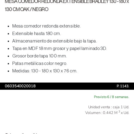
MESA COMEDOR REDONDA EXTENSIBLE BRADLEY 130 - 180 x
130 CM OAK / NEGRO
Mesa comedor redonda extensible.
Extensible hasta 180 cm.
Almacenamiento de extensible bajo la tapa.
Tapa en MDF 18 mm grosor y papel laminado 3D.
Grosor borde tapa 100 mm.
Patas metálicas color negro.
Medidas: 130 - 180 x 130 x 76 cm.
0603540020018
P. 1143.
Previsto 6 / 8 semanas.
Unidad venta : caja 1 Ud.
3
Volumen : 0.442 M
x Ud.