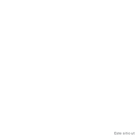
Este sitio u
acepta el u