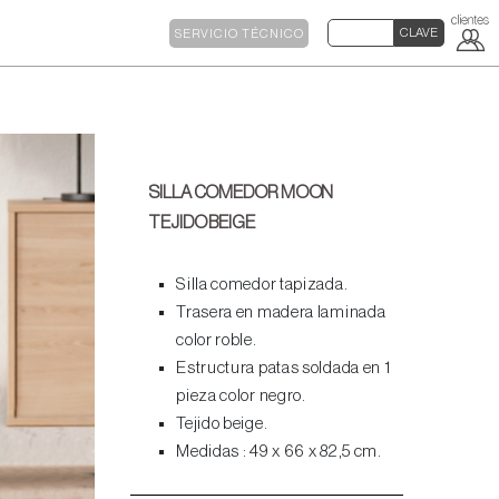
SERVICIO TÉCNICO
SILLA COMEDOR MOON
TEJIDO BEIGE
Silla comedor tapizada.
Trasera en madera laminada
color roble.
Estructura patas soldada en 1
pieza color negro.
Tejido beige.
Medidas : 49 x 66 x 82,5 cm.