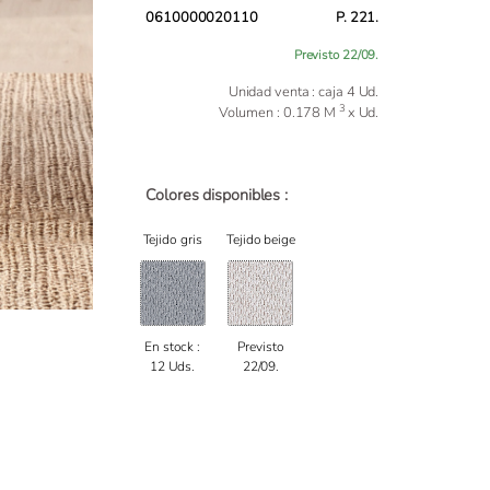
0610000020110
P. 221.
Previsto 22/09.
Unidad venta : caja 4 Ud.
3
Volumen : 0.178 M
x Ud.
Colores disponibles :
Tejido gris
Tejido beige
En stock :
Previsto
12 Uds.
22/09.