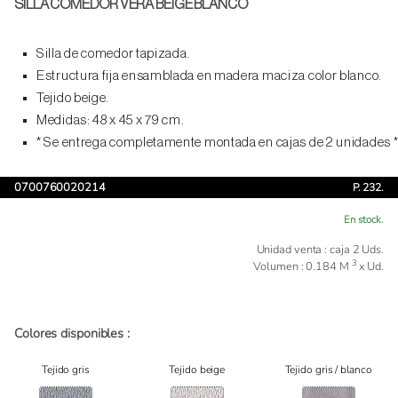
SILLA COMEDOR VERA BEIGE BLANCO
Silla de comedor tapizada.
Estructura fija ensamblada en madera maciza color blanco.
Tejido beige.
Medidas: 48 x 45 x 79 cm.
* Se entrega completamente montada en cajas de 2 unidades *
0700760020214
P. 232.
En stock.
Unidad venta : caja 2 Uds.
3
Volumen : 0.184 M
x Ud.
Colores disponibles :
Tejido gris
Tejido beige
Tejido gris / blanco