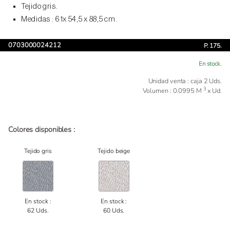
Tejido gris.
Medidas : 61x 54,5 x 88,5 cm.
0703000024212
P. 175.
En stock.
Unidad venta : caja 2 Uds.
3
Volumen : 0.0995 M
x Ud.
Colores disponibles :
Tejido gris
Tejido beige
En stock :
En stock :
62 Uds.
60 Uds.