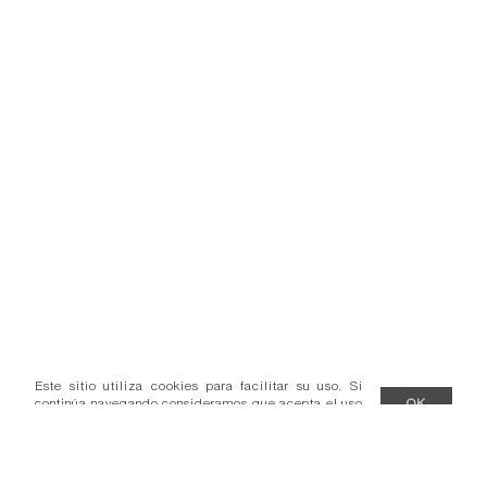
Este sitio utiliza cookies para facilitar su uso. Si
continúa navegando consideramos que acepta el uso
OK
de cookies.
Más información