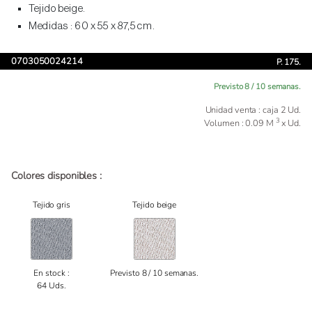
Tejido beige.
Medidas : 60 x 55 x 87,5 cm.
0703050024214
P. 175.
Previsto 8 / 10 semanas.
Unidad venta : caja 2 Ud.
3
Volumen : 0.09 M
x Ud.
Colores disponibles :
Tejido gris
Tejido beige
En stock :
Previsto 8 / 10 semanas.
64 Uds.