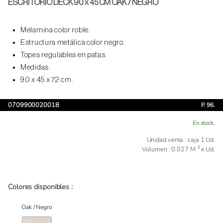
ESCRITORIO DECK 90 x 45 CM OAK / NEGRO
Melamina color roble.
Estructura metálica color negro.
Topes regulables en patas.
Medidas .
90 x 45 x 72 cm.
0709900020018
P. 96.
En stock.
Unidad venta : caja 1 Ud.
3
Volumen : 0.027 M
x Ud.
Colores disponibles :
Oak / Negro