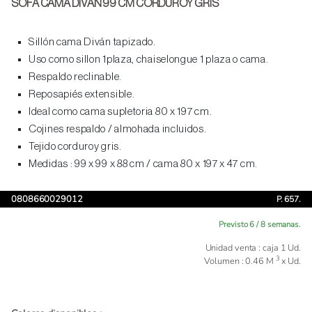
SOFA CAMA DIVAN 99 CM CORDUROY GRIS
Sillón cama Diván tapizado.
Uso como sillon 1plaza, chaiselongue 1 plaza o cama.
Respaldo reclinable.
Reposapiés extensible.
Ideal como cama supletoria 80 x 197 cm.
Cojines respaldo / almohada incluidos.
Tejido corduroy gris.
Medidas : 99 x 99 x 88 cm / cama 80 x 197 x 47 cm.
0808660029012
P. 657.
Previsto 6 / 8 semanas.
Unidad venta : caja 1 Ud.
3
Volumen : 0.46 M
x Ud.