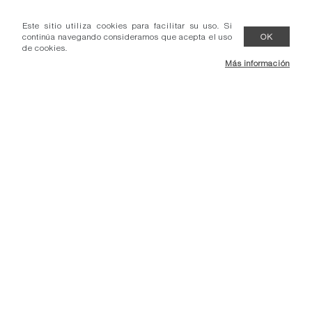
Este sitio utiliza cookies para facilitar su uso. Si
continúa navegando consideramos que acepta el uso
OK
de cookies.
Más información
- Condiciones venta.
- Comunicados.
- Contacto.
- Protección datos.
Adec Group.
Reservados todos los derechos.