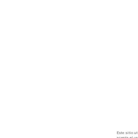
Este sitio u
acepta el u