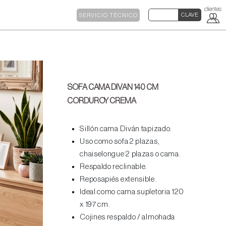
SERVICIO TÉCNICO
SOFA CAMA DIVAN 140 CM
CORDUROY CREMA
Sillón cama Diván tapizado.
Uso como sofa 2 plazas,
chaiselongue 2 plazas o cama.
Respaldo reclinable.
Reposapiés extensible.
Ideal como cama supletoria 120
x 197 cm.
Cojines respaldo / almohada