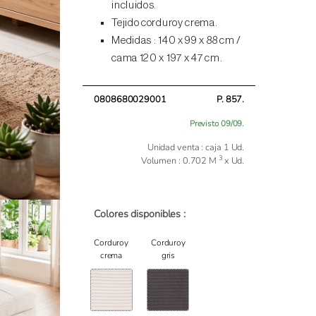
incluidos.
Tejido corduroy crema.
Medidas : 140 x 99 x 88 cm /
cama 120 x 197 x 47 cm.
0808680029001
P. 857.
Previsto 09/09.
Unidad venta : caja 1 Ud.
3
Volumen : 0.702 M
x Ud.
Colores disponibles :
Corduroy
Corduroy
crema
gris