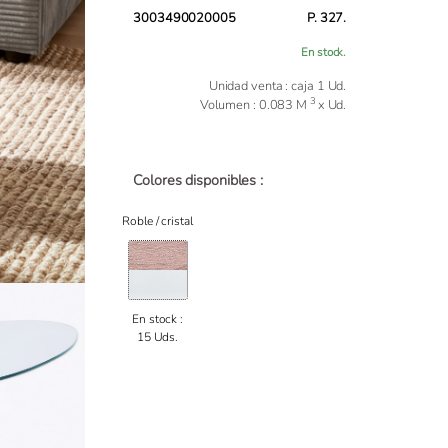
3003490020005
P. 327.
En stock.
Unidad venta : caja 1 Ud.
3
Volumen : 0.083 M
x Ud.
Colores disponibles :
Roble / cristal
En stock :
15 Uds.