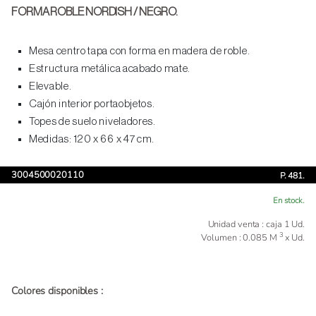
FORMA ROBLE NORDISH / NEGRO.
Mesa centro tapa con forma en madera de roble.
Estructura metálica acabado mate.
Elevable.
Cajón interior portaobjetos.
Topes de suelo niveladores.
Medidas: 120 x 66 x 47 cm.
3004500020110
P. 481.
En stock.
Unidad venta : caja 1 Ud.
3
Volumen : 0.085 M
x Ud.
Colores disponibles :