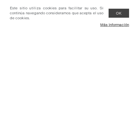
Este sitio utiliza cookies para facilitar su uso. Si
continúa navegando consideramos que acepta el uso
OK
de cookies.
Más información
- Condiciones venta.
- Comunicados.
- Contacto.
- Protección datos.
Adec Group.
Reservados todos los derechos.