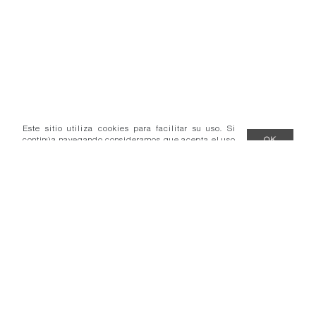
Este sitio utiliza cookies para facilitar su uso. Si
continúa navegando consideramos que acepta el uso
OK
de cookies.
Más información
- Condiciones venta.
- Comunicados.