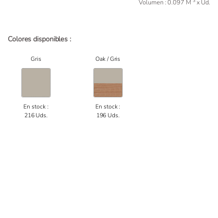
3
Volumen : 0.097 M
x Ud.
Colores disponibles :
Gris
Oak / Gris
En stock :
En stock :
216 Uds.
196 Uds.