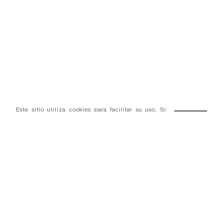
Este sitio utiliza cookies para facilitar su uso. Si
continúa navegando consideramos que acepta el uso
OK
de cookies.
Más información
- Condiciones venta.