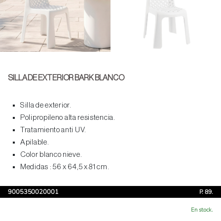
SILLA DE EXTERIOR BARK BLANCO
Silla de exterior.
Polipropileno alta resistencia.
Tratamiento anti UV.
Apilable.
Color blanco nieve.
Medidas : 56 x 64,5 x 81 cm.
9005350020001
P. 89.
En stock.