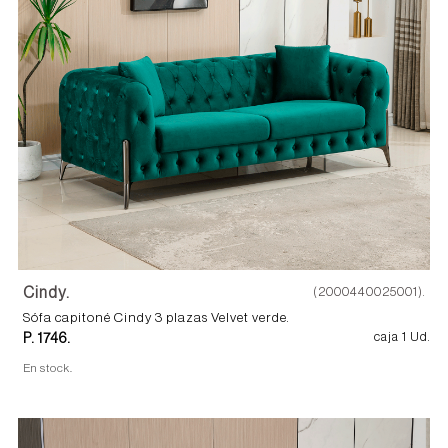
Cindy.
(2000440025001).
Sófa capitoné Cindy 3 plazas Velvet verde.
P. 1746.
caja 1 Ud.
En stock.