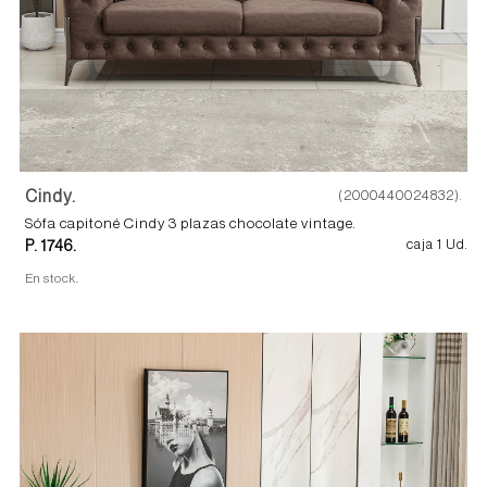
Cindy.
(2000440024832).
Sófa capitoné Cindy 3 plazas chocolate vintage.
P. 1746.
caja 1 Ud.
En stock.