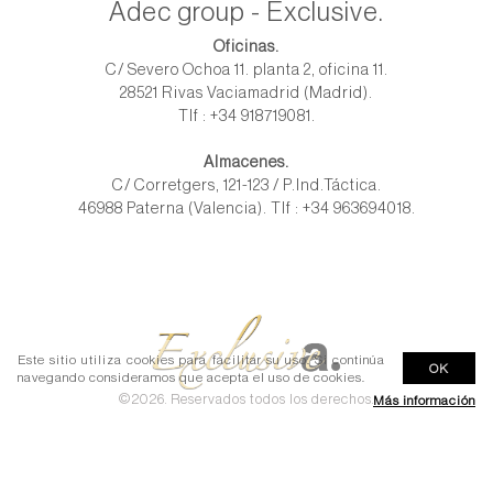
Adec group - Exclusive.
Oficinas.
C/ Severo Ochoa 11. planta 2, oficina 11.
28521 Rivas Vaciamadrid (Madrid).
Tlf : +34 918719081.
Almacenes.
C/ Corretgers, 121-123 / P.Ind.Táctica.
46988 Paterna (Valencia). Tlf : +34 963694018.
Este sitio utiliza cookies para facilitar su uso. Si continúa
OK
navegando consideramos que acepta el uso de cookies.
©2026. Reservados todos los derechos.
Más información