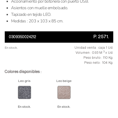
Accionamiento por botonera con puerto USB.
Asientos con muelle embolsado.
Tapizado en tejido LEO.
Medidas : 203 x 103 x 85 cm.
P. 2571.
0309350024212
En stock.
Unidad venta : caja 1 Ud.
3
Volumen : 0.93 M
x Ud.
Peso bruto : 110 Kg.
Peso neto : 104 Kg.
Colores disponibles :
Leo gris
Leo beige
En stock.
En stock.