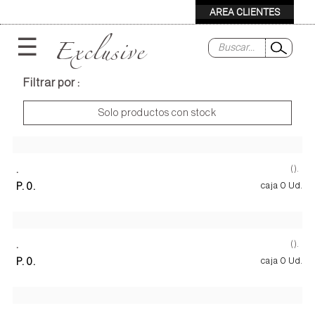
Exclusive
☰
Filtrar por :
Solo productos con stock
.
().
P. 0.
caja 0 Ud.
.
().
P. 0.
caja 0 Ud.