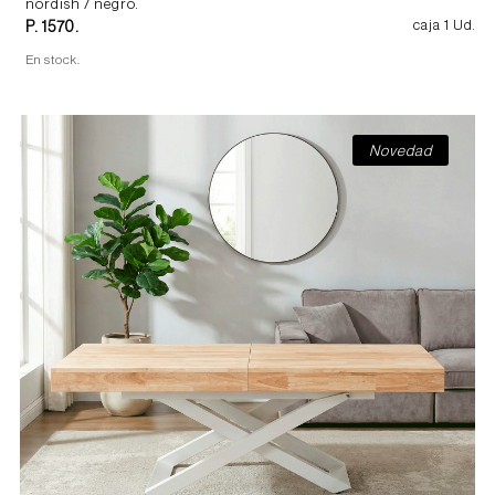
nordish / negro.
P. 1570.
caja 1 Ud.
En stock.
Novedad