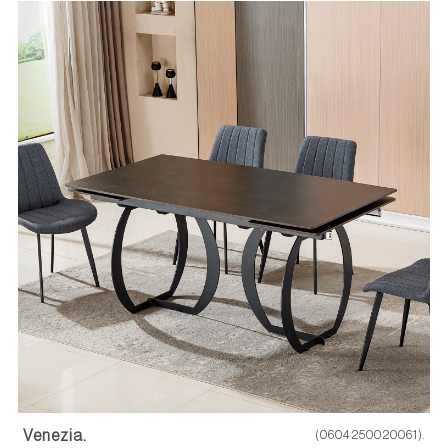
Venezia.
(0604250020061).