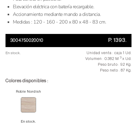
Elevación eléctrica con batería recargable.
Accionamiento mediante mando a distancia.
Medidas : 120 - 160 - 200 x 80 x 48 - 83 cm.
P. 1393.
3004750020010
En stock.
Unidad venta : caja 1 Ud.
3
Volumen : 0.382 M
x Ud.
Peso bruto : 92 Kg.
Peso neto : 87 Kg.
Colores disponibles :
Roble Nordish
En stock.