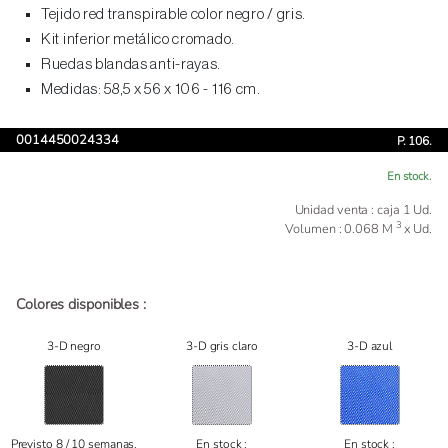
Tejido red transpirable color negro / gris.
Kit inferior metálico cromado.
Ruedas blandas anti-rayas.
Medidas: 58,5 x 56 x 106 - 116 cm.
0014450024334
P. 106.
En stock.
Unidad venta : caja 1 Ud.
3
Volumen : 0.068 M
x Ud.
Colores disponibles :
3-D negro
3-D gris claro
3-D azul
Previsto 8 / 10 semanas.
En stock :
En stock :