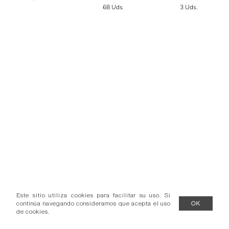
68 Uds.
3 Uds.
Este sitio utiliza cookies para facilitar su uso. Si
continúa navegando consideramos que acepta el uso
OK
de cookies.
Más información