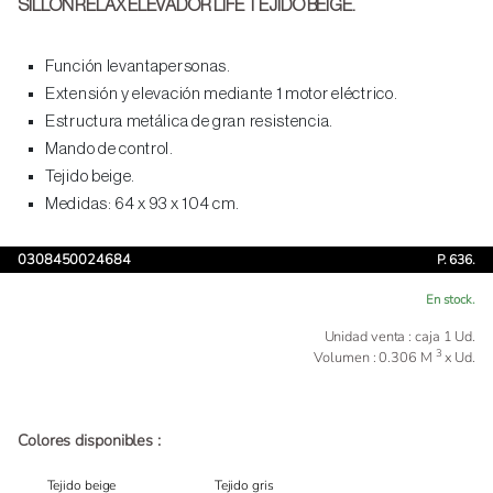
SILLON RELAX ELEVADOR LIFE TEJIDO BEIGE.
Función levantapersonas.
Extensión y elevación mediante 1 motor eléctrico.
Estructura metálica de gran resistencia.
Mando de control.
Tejido beige.
Medidas: 64 x 93 x 104 cm.
0308450024684
P. 636.
En stock.
Unidad venta : caja 1 Ud.
3
Volumen : 0.306 M
x Ud.
Colores disponibles :
Tejido beige
Tejido gris