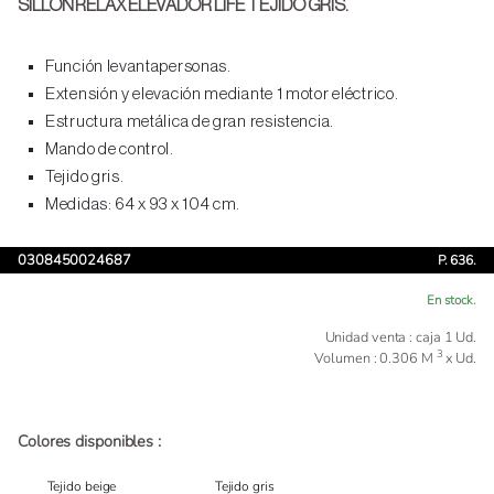
SILLON RELAX ELEVADOR LIFE TEJIDO GRIS.
Función levantapersonas.
Extensión y elevación mediante 1 motor eléctrico.
Estructura metálica de gran resistencia.
Mando de control.
Tejido gris.
Medidas: 64 x 93 x 104 cm.
0308450024687
P. 636.
En stock.
Unidad venta : caja 1 Ud.
3
Volumen : 0.306 M
x Ud.
Colores disponibles :
Tejido beige
Tejido gris