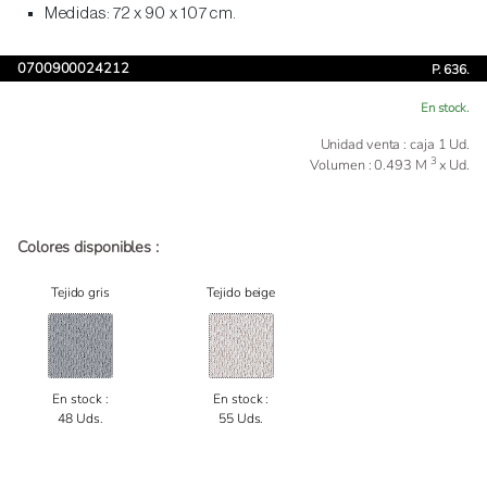
Medidas: 72 x 90 x 107 cm.
0700900024212
P. 636.
En stock.
Unidad venta : caja 1 Ud.
3
Volumen : 0.493 M
x Ud.
Colores disponibles :
Tejido gris
Tejido beige
En stock :
En stock :
48 Uds.
55 Uds.