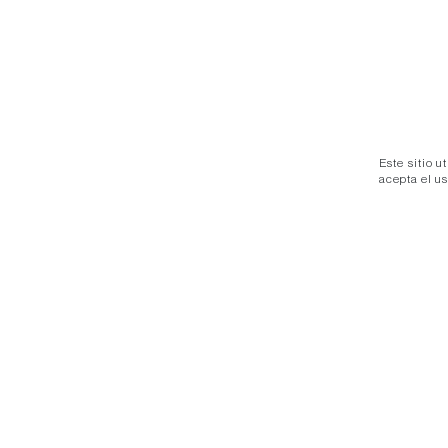
Este sitio u
acepta el u