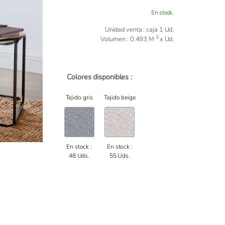
En stock.
Unidad venta : caja 1 Ud.
3
Volumen : 0.493 M
x Ud.
Colores disponibles :
Tejido gris
Tejido beige
En stock :
En stock :
48 Uds.
55 Uds.