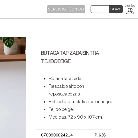
SERVICIO TÉCNICO
BUTACA TAPIZADA SINTRA
TEJIDO BEIGE
Butaca tapizada.
Respaldo alto con
reposacabezas.
Estructura metálica color negro.
Tejido beige.
Medidas: 72 x 90 x 107 cm.
0700900024214
P. 636.