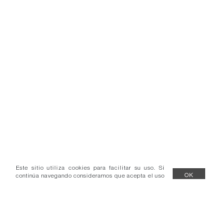
Este sitio utiliza cookies para facilitar su uso. Si
continúa navegando consideramos que acepta el uso
OK
de cookies.
Más información