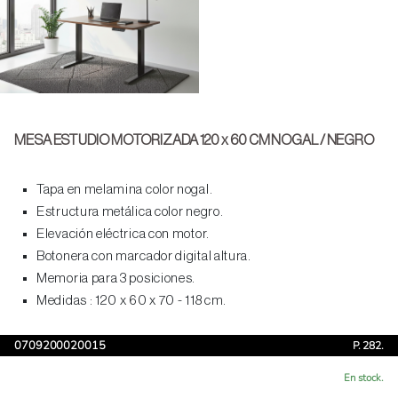
MESA ESTUDIO MOTORIZADA 120 x 60 CM NOGAL / NEGRO
Tapa en melamina color nogal.
Estructura metálica color negro.
Elevación eléctrica con motor.
Botonera con marcador digital altura.
Memoria para 3 posiciones.
Medidas : 120 x 60 x 70 - 118 cm.
0709200020015
P. 282.
En stock.