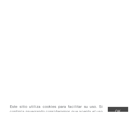
Este sitio utiliza cookies para facilitar su uso. Si
continúa navegando consideramos que acepta el uso
OK
de cookies.
Más información